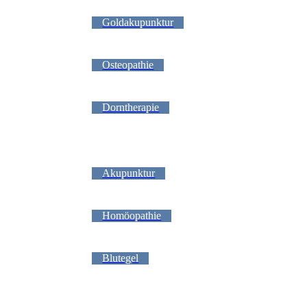
Goldakupunktur
Osteopathie
Dorntherapie
Akupunktur
Homöopathie
Blutegel