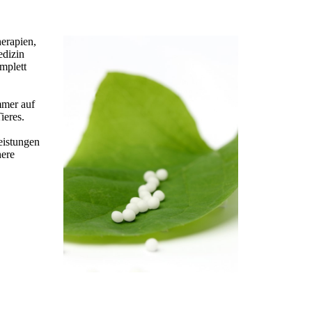
herapien,
edizin
omplett
mmer auf
ieres.
eistungen
here