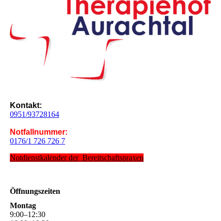
Kontakt:
0951/93728164
Notfallnummer:
0176/1 726 726 7
Notdienstkalender der Bereitschaftspraxen
Öffnungs­zeiten
Montag
9
:
00
–
12
:
30